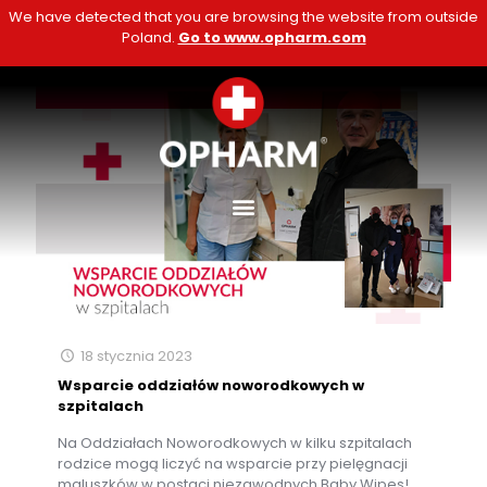
We have detected that you are browsing the website from outside
Poland.
Go to www.opharm.com
18 stycznia 2023
Wsparcie oddziałów noworodkowych w
szpitalach
Na Oddziałach Noworodkowych w kilku szpitalach
rodzice mogą liczyć na wsparcie przy pielęgnacji
maluszków w postaci niezawodnych Baby Wipes!